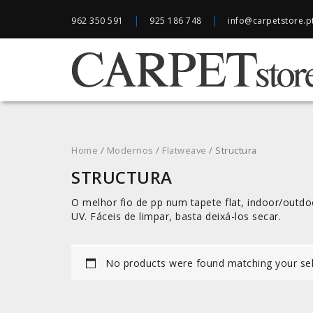
|
|
962 350 591
925 186 748
info@carpetstore.p
Home
/
Modernos
/
Flatweave
/ Structura
STRUCTURA
O melhor fio de pp num tapete flat, indoor/outdo
UV. Fáceis de limpar, basta deixá-los secar.
No products were found matching your sel