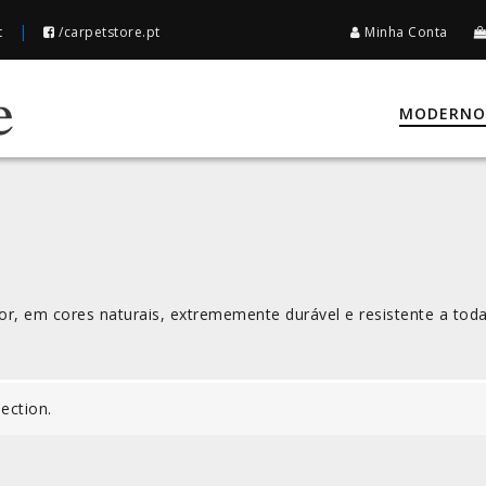
|
t
/carpetstore.pt
Minha Conta
MODERNO
or, em cores naturais, extrememente durável e resistente a toda
ection.