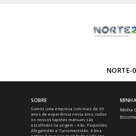
NORTE-0
SOBRE
MINH
Somos uma empresa com mais de 30
Minha 
anos de experiência nesta área, todos
Encome
os nossos tapetes manuais são
escolhidos na origem – Irão, Paquistão,
Afeganistão e Turcomenistão. A boa