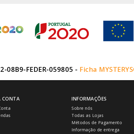
2-08B9-FEDER-059805 -
Ficha MYSTERYS
A CONTA
INFORMAÇÕES
Conta
Sobre nós
ndas
Todas as Lojas
Métodos de Pagamento
Informação de entrega