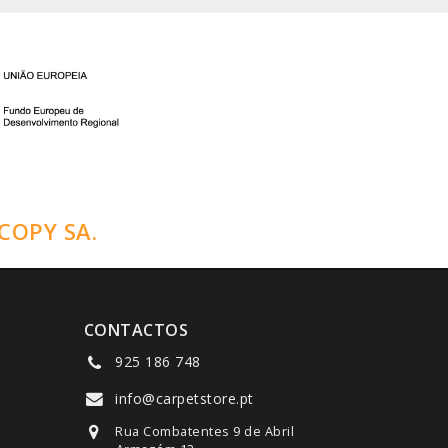
COPY SA.
CONTACTOS
925 186 748
info@carpetstore.pt
Rua Combatentes 9 de Abril