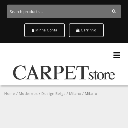
Search
for:
Search
Minha Conta
Carrinho
Home
/
Modernos
/
Design Belga
/
Milano
/ Milano